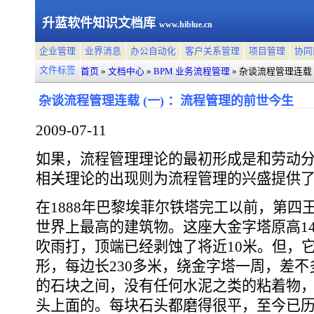
升蓝软件知识文档库
www.hiblue.cn
企业管理
业界消息
办公自动化
客户关系管理
项目管理
协同
文件标签
首页
»
文档中心
»
BPM 业务流程管理
»
杂谈流程管理连载 
杂谈流程管理连载 (一) ：流程管理的前世今生
2009-07-11
如果，流程管理理论的最初形成是和劳动
相关理论的出现则为流程管理的兴盛提供
在1888年巴黎埃菲尔铁塔完工以前，第四
世界上最高的建筑物。这座大金字塔原高14
吹雨打，顶端已经剥蚀了将近10米。但，
形，每边长230多米，绕金字塔一周，差
的石块之间，没有任何水泥之类的粘着物
头上面的。每块石头都磨得很平，至今已