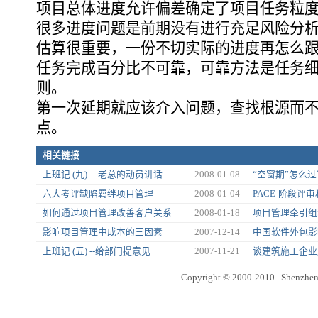
项目总体进度允许偏差确定了项目任务粒
很多进度问题是前期没有进行充足风险分
估算很重要，一份不切实际的进度再怎么
任务完成百分比不可靠，可靠方法是任务
则。
第一次延期就应该介入问题，查找根源而
点。
相关链接
上班记 (九) ---老总的动员讲话
2008-01-08
“空窗期”怎么过
六大考评缺陷羁绊项目管理
2008-01-04
PACE-阶段评
如何通过项目管理改善客户关系
2008-01-18
项目管理牵引组
影响项目管理中成本的三因素
2007-12-14
中国软件外包影响
上班记 (五) --给部门提意见
2007-11-21
谈建筑施工企业
Copyright © 2000-2010 Shenzhen 