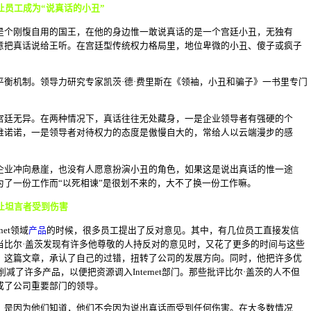
让员工成为“说真话的小丑”
是个刚愎自用的国王，在他的身边惟一敢说真话的是一个宫廷小丑，无独有
意把真话说给王听。在宫廷型传统权力格局里，地位卑微的小丑、傻子或疯子
平衡机制。领导力研究专家凯茨·德·费里斯在《领袖，小丑和骗子》一书里专门
宫廷无异。在两种情况下，真话往往无处藏身，一是企业领导者有强硬的个
唯诺诺，一是领导者对待权力的态度是傲慢自大的，常给人以云端漫步的感
企业冲向悬崖，也没有人愿意扮演小丑的角色，如果这是说出真话的惟一途
为了一份工作而“以死相谏”是很划不来的，大不了换一份工作嘛。
让坦言者受到伤害
net领域
产品
的时候，很多员工提出了反对意见。其中，有几位员工直接发信
当比尔·盖茨发现有许多他尊敬的人持反对的意见时，又花了更多的时间与这些
》这篇文章，承认了自己的过错，扭转了公司的发展方向。同时，他把许多优
消或削减了许多产品，以便把资源调入Internet部门。那些批评比尔·盖茨的人不但
成了公司重要部门的领导。
，是因为他们知道，他们不会因为说出真话而受到任何伤害。在大多数情况