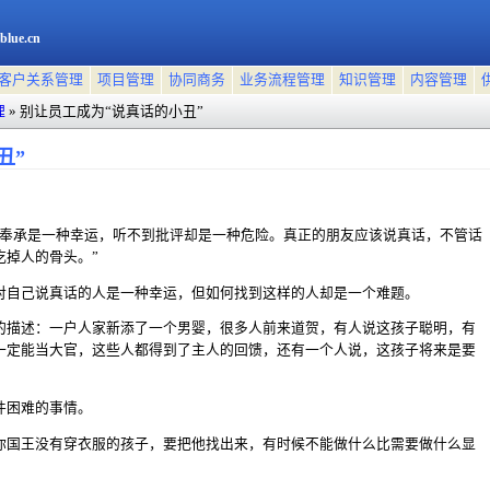
blue.cn
客户关系管理
项目管理
协同商务
业务流程管理
知识管理
内容管理
理
»
别让员工成为“说真话的小丑”
丑”
到奉承是一种幸运，听不到批评却是一种危险。真正的朋友应该说真话，不管话
吃掉人的骨头。”
对自己说真话的人是一种幸运，但如何找到这样的人却是一个难题。
的描述：一户人家新添了一个男婴，很多人前来道贺，有人说这孩子聪明，有
一定能当大官，这些人都得到了主人的回馈，还有一个人说，这孩子将来是要
件困难的事情。
你国王没有穿衣服的孩子，要把他找出来，有时候不能做什么比需要做什么显