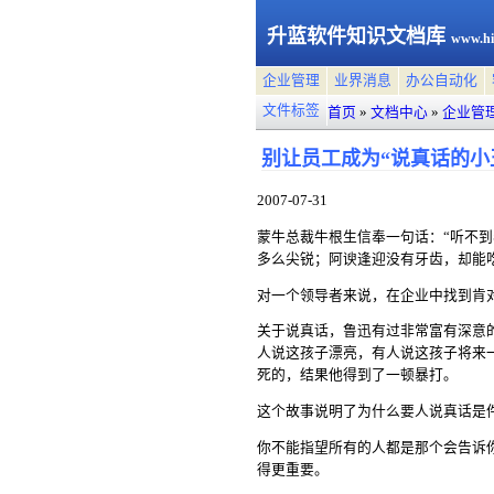
升蓝软件知识文档库
www.hi
企业管理
业界消息
办公自动化
文件标签
首页
»
文档中心
»
企业管
别让员工成为“说真话的小
2007-07-31
蒙牛总裁牛根生信奉一句话：“听不
多么尖锐；阿谀逢迎没有牙齿，却能
对一个领导者来说，在企业中找到肯
关于说真话，鲁迅有过非常富有深意
人说这孩子漂亮，有人说这孩子将来
死的，结果他得到了一顿暴打。
这个故事说明了为什么要人说真话是
你不能指望所有的人都是那个会告诉
得更重要。