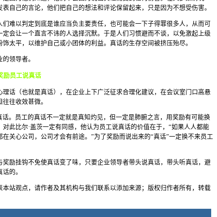
发表自己的言论，他们把自己的想法和评论保留起来，只是因为不想受伤害。
人们难以判定到底是谁应当负主要责任，也可能会一下子得罪很多人，从而可
一定会让一个直言不讳的人选择沉默。于是人们习惯避而不谈，以免激起上级
粉饰太平，以维护自己或小团体的利益。真话的生存空间被挤压殆尽。
业的领导者。
奖励员工说真话
心理话（也就是真话），在企业上下广泛征求合理化建议，在会议室门口高悬
但往往收效甚微。
说真话。员工的真话不一定就是真知灼见，但一定是肺腑之言，用奖励有可能换
。对此比尔·盖茨一定有同感，他认为员工说真话的价值在于，“如果人人都能
在关心公司，公司才会有前途。”为了奖励而说出来的“真话”一定换不来员工
。
与奖励挂钩不免使真话变了味，只要企业领导者带头说真话，带头听真话，避
真话的。
表本站观点，请作者及其机构与我们联系以添加来源；版权归作者所有，转载