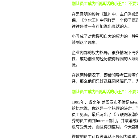
别让员工成为“说真话的小丑”：不要
在黑泽明的影片《乱》中，主角秀虎
偶，《李尔王》中同样是一个傻子愿
往往是唯一有可能说出真话的人。
小丑成了对傲慢和自大的权力的一种
谈到这个现象。
企业内部的权力格局，很多情况下与
性、成功创业的经历使得周围的人唯
觉。
在这两种情况下，即使领导者正带着
径，那么他们只好选择闭紧嘴巴了。
别让员工成为“说真话的小丑”：不要
1995年，当比尔·盖茨宣布不涉足Inter
给比尔说，你这是一个错误的决定。
员工见面，最后写出了《互联网浪潮
秀的员工调到Internet部门，并取
没有受处分，而且得到重用，今天都
微软的员工可以说真话不是因为勇敢