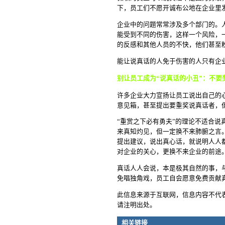
下，员工们不愿开诚布公地在企业里
企业中的问题常常涉及多个部门的。
能受到不同的伤害，这样一个风险，
的反感和其他人员的不快，他们甚至
能让说真话的人免于伤害的人只有企
别让员工成为“说真话的小丑”：不要
许多企业大力宣扬让员工说出自己的
意见箱，甚至提出要重奖说真话者，
“重赏之下必有勇夫”的理论不适合
来真知灼见，但一定换不来肺腑之言
提出建议，说出真心话，就说明人人都
对企业的关心，更换不来企业的前途
真话人人会说，本是极其自然的事，
免唱独角戏，员工自会愿意免费贡献
此信息来源于互联网，信息内容不代
请注明出处。
相关链接