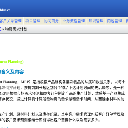
blue.cn
客户关系管理
项目管理
协同商务
业务流程管理
知识管理
内容管理
理
»
物资需求计划
nt Planning)
的含义及内容
rement Planning，MRP）是指根据产品结构各层次物品的从属和数量关系，以每个
基准倒排计划，按提前期长短区别各个物品下达计划时间的先后顺序，是一种
MRP是根据市场需求预测和顾客订单制定产品的生产计划，然后基于产品生成
库存状况，通过计算机计算所需物资的需求量和需求时间，从而确定材料的加
生产计划、原材料计划以及库存纪录。其中客户需求管理包括客户订单管理及
学的客户需求预测相结合即能得出客户需要什么以及需求多少。