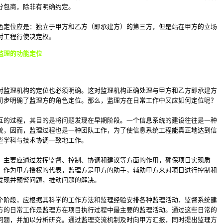
分包商，除非有明确约定。
色定位应是：独立于甲方和乙方（即承建方）的第三方，但是站在甲方的立场
对工程行使决定权。
监理的功能定位
对监理机构的定位也必须明确。这对监理机构正确处理与甲方和乙方即承建方
初步明确了监理方的角色定位。那么，监理方在日常工作中又应如何定位呢？
互的过程，其目的是将问题发现在早期阶段。一个信息系统的建设往往是一种
统，因而，监理过程也是一种团队工作，为了使信息系统工程能真正地达到信
些学科与技术协调一致地工作。
，主要应通过发挥监督、控制、协调和建议等方面的作用，确保项目实现质
，作为甲方授权的代表，监理方是甲方的助手，辅助甲方来对项目进行控制和
发现并预警问题，推动问题的解决。
个阶段，应根据其科学的工作方法和监理经验安排各种监理活动，监督系统建
方的日常工作是监理方在项目执行过程中最主要的监理活动。通过这些日常的
问题，并加以分析研究。通过监理交流机制及时向甲方汇报，同时提出监理方