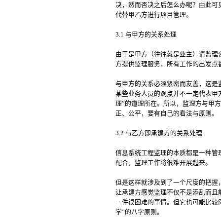
决，然而否决之后怎么办呢？由此可
代替甲乙方进行项目管理。
3.1 与甲方的关系处理
由于是甲方（往往就是业主）请监理
方提供监理服务，所有工作的出发点
与甲方的关系必须紧密而友善，这是
某些业务人员的观点并不一定代表甲
理”的道理所在。所以，监理方与甲
正、公平，要有自己的看法与原则。
3.2 与乙方即承建方的关系处理
信息系统工程监理的本质都是一种管
配合，监理工作将很难开展起来。
但是这样就涉及到了一个尺度的把握
让承建方感觉监理不仅不是添乱而且
一件很困难的事情。但它也可能比较
学”的八字原则。