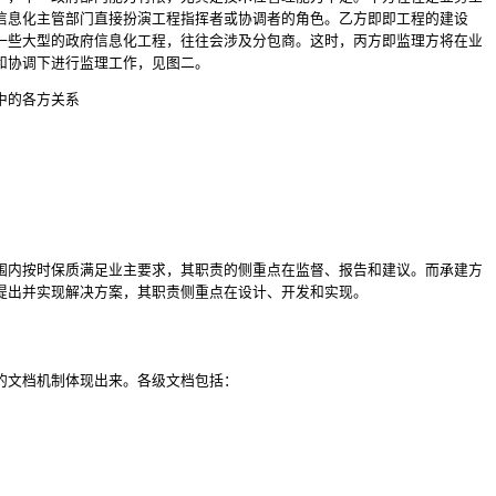
信息化主管部门直接扮演工程指挥者或协调者的角色。乙方即即工程的建设
一些大型的政府信息化工程，往往会涉及分包商。这时，丙方即监理方将在业
和协调下进行监理工作，见图二。
中的各方关系
围内按时保质满足业主要求，其职责的侧重点在监督、报告和建议。而承建方
提出并实现解决方案，其职责侧重点在设计、开发和实现。
的文档机制体现出来。各级文档包括：