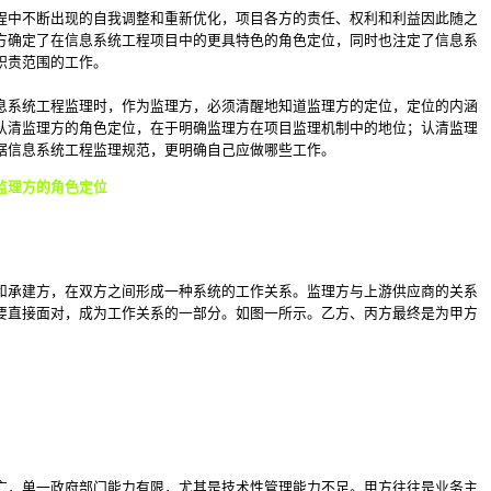
程中不断出现的自我调整和重新优化，项目各方的责任、权利和利益因此随之
方确定了在信息系统工程项目中的更具特色的角色定位，同时也注定了信息系
职责范围的工作。
息系统工程监理时，作为监理方，必须清醒地知道监理方的定位，定位的内涵
认清监理方的角色定位，在于明确监理方在项目监理机制中的地位；认清监理
据信息系统工程监理规范，更明确自己应做哪些工作。
监理方的角色定位
和承建方，在双方之间形成一种系统的工作关系。监理方与上游供应商的关系
要直接面对，成为工作关系的一部分。如图一所示。乙方、丙方最终是为甲方
广，单一政府部门能力有限，尤其是技术性管理能力不足。甲方往往是业务主