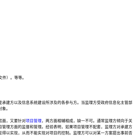
）
明文件）。等等。
是承建方以及信息系统建设所涉及的各参与方。当监理方受政府信息化主管部
对象。
层面，又要针对
项目管理
，两方面相辅相成，缺一不可。通常监理方倾向于关
目管理方面的监督和管理。经验表明，如果项目管理不配套，监理方对承建方
证得以实现，从而不能实现对项目的控制。监理方可以对某一方案提出事前否