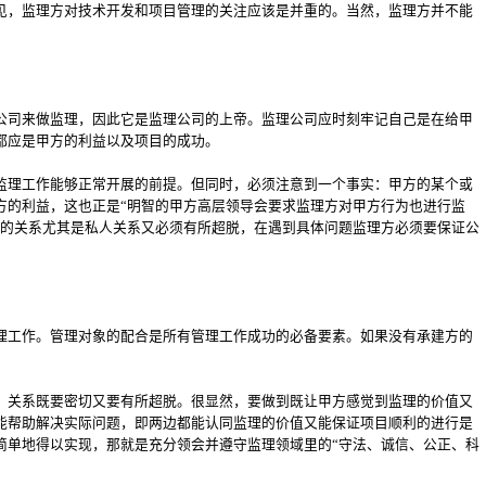
见，监理方对技术开发和项目管理的关注应该是并重的。当然，监理方并不能
公司来做监理，因此它是监理公司的上帝。监理公司应时刻牢记自己是在给甲
都应是甲方的利益以及项目的成功。
监理工作能够正常开展的前提。但同时，必须注意到一个事实：甲方的某个或
方的利益，这也正是“明智的甲方高层领导会要求监理方对甲方行为也进行监
方的关系尤其是私人关系又必须有所超脱，在遇到具体问题监理方必须要保证公
理工作。管理对象的配合是所有管理工作成功的必备要素。如果没有承建方的
，关系既要密切又要有所超脱。很显然，要做到既让甲方感觉到监理的价值又
能帮助解决实际问题，即两边都能认同监理的价值又能保证项目顺利的进行是
简单地得以实现，那就是充分领会并遵守监理领域里的“守法、诚信、公正、科