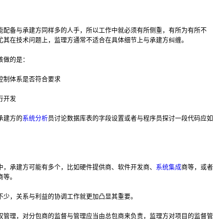
能配备与承建方同样多的人手，所以工作中就必须有所侧重，有所为有所不
尤其在技术问题上，监理方通常不适合在具体细节上与承建方纠缠。
该做的是：
控制体系是否符合要求
行开发
承建方的
系统分析
员讨论数据库表的字段设置或者与程序员探讨一段代码应如
中，承建方可能有多个，比如硬件提供商、软件开发商、
系统集成
商等，或者
商等。
不少，关系与利益的协调工作就更加凸显其重要。
权管理，对分包商的监督与管理应当由总包商来负责，监理方对项目的监督管