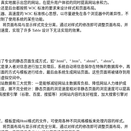
、真实地展示出您的网站，在提升用户体验的同时提高网站亲和力。
还是后台都按照 W3C 标准的要求来设计样式和页面布局。
器、高速度的 W3C 标准核心思想，以尽量避免在各个浏览器中的差异性，不
限制了使用系统的某些功能。
S 设计，将页面布局与显示样式完全分离，通过对样式的修改即可调整页面布局，并
度，实现了许多 Table 设计下无法实现的效果。
的静态页面生成方式，如“.html”、“.htm”、“.shtml”、“.shtm”。
式是录入者对信息进行加工处理后，系统自动将信息保存在特殊的数据库中，再
页面的方式与模板进行结合，最后由系统生成网站页面。这些页面将被储存到用
者虚拟空间中。
网站数据有三大优势：一是能够减轻网站主数据库负担、降低网站人力维护成
速度，据不完全统计：静态页面的浏览速度相对非静态页面的浏览速度可以提高
是提高搜索引擎（谷歌、百度、搜狐等）对网站内容的友好程度，加大搜索引擎对
，模板是纯Html格式的文件，可使用各种不同风格模板来处理内容的样式。
S 设计，将页面布局与显示样式完全分离，通过对样式的修改即可调整页面布局，并