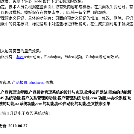
度，实现了许多 Table 设计下无法实现的效果。
确定，技术人员会根据这些页面抽取有效内容形成模板。在页面发生变动时，有
可以修改模板。模板保存在数据库中，用以统一每个栏目的观感。
管理预定义标记，具体的功能有：页面的预定义标记的增加、修改、删除。标记
模板中的特定标识，标记管理中对这些标记作出说明，在生成页面时用于替换这
画来加强页面的显示效果。
画格式有：
Java
script动画，Flash动画，Video视频，Gif动画等动画效果。
报价管理,
产品报价
,
Business
, 价格,
,产品管理流程图,产品营销管理系统的设计与实现,软件公司网站,网站的功能模
PMS 系统功能,客户关系管理的功能,客户管理系统 功能,crm 功能,oa办公系统 功
系统的功能,oa系统功能,scm的功能,办公自动化的功能,全文搜索引擎
功能]
升蓝电子商务 系统功能
近更新:
2010-06-27