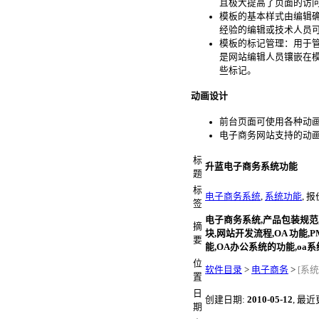
且极大提高了页面的访问速
模板的基本样式由编辑
经验的编辑或技术人员
模板的标记管理：用于
是网站编辑人员镶嵌在
些标记。
动画设计
前台页面可使用各种动
电子商务网站支持的动
标
升蓝电子商务系统功能
题
标
电子商务系统
,
系统功能
, 
签
电子商务系统,产品包装规范
摘
块,网站开发流程,OA 功能,
要
能,OA办公系统的功能,oa
位
软件目录
>
电子商务
>
[系统
置
日
创建日期:
2010-05-12
, 最
期