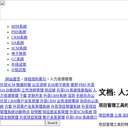
BPM系统
PMS系统
CRM系统
OA系统
SCM系统
电子商务
CC系统
在线试用
IT知识库
网站首页
>
存档资料索引
>
人力资源管理
升蓝SCM
数据挖掘
公文流转
B2B电子商务
案例
PMS
升蓝
OA 功能结构
工作流程管理
供应链
升蓝OA 系统性能指标
人
文档: 
力资源管理
下载
定制开发
升蓝CRM系统
深圳
无纸化办公
升蓝 CRM客户关系管理
升蓝CRM
业务流程重组
协同办公系
项目管理工具
统
方案
升蓝客户关系管理系统
升蓝项目管理系统
升蓝项目
管理系统功能特点
甘特图
供应商关系管理
升蓝SCM系统
项
项目管理,工具,深
目文档管理
升蓝项目管理
客户关系管理
升蓝CRM 系统简介
项目管理工具的特性,