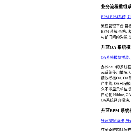
业务流程重组
BPM BPM系统,
流程管理平台 目标
BPM 系统 价格
与部门间的沟通, 
升蓝OA 系统
OA系统模块拼装, O
办公oa中的多线程,
oa系统使用情况, 
绩效考核OA, O
产申购, OA日程模
么不能显示单位成员,
自动化 Hiblue
OA系统经典模块, 
升蓝BPM 系统
升蓝BPM系统, 
订单全程跟踪流程,