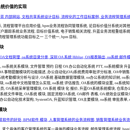
系统价值的实现
 升蓝 内部网站, 文档共享系统设计目标, 流程化的工作目标案例, 业务流程管理系统 B
, 流程管理平台应用价值, bpm业务流程协同管理系统, 论目标价值分系统对其他系统的影
, 客户跟踪系统业务流程, 目标价值系统, 电子销售相关流程, 升蓝业务流程重组系统
流程管理系统功能目标之一 三个统一, bpm 目标,
模块
A文档管理, oa系统目录分类, 深圳 OA 系统 Hiblue, OA报表输出, oa系统 邮件模
 oa系统关系模块, 文件管理 预约 日程 OA 办公自动化系统 PTT, oa系统模块
OA 事物提醒模块的功能描述, 办公自动化(OA)系统费用审批评分标准, OA中销售模块
A系统考勤模块分析与设计, OA系统 基础数据管理模块, oa办公系统的知识树, oa系
块, oa系统中文档管理怎么实现, oa系统 评估报告, OA系统的模块设置, oa系统知
 OA系统采单管理模块, OA 系统 模块 化 报价, 升蓝OA系统系统模块, 仓库办公自动化
, OA系统文件审批, OA系统 模块, 固定流程OA系统, OA邮件 表格, OA 绩效会议
办公自动化技术架构, SystemOA, 升蓝知识管理, OA主要模块, oa系统 审批表单
模块
升蓝软件的好处, BPM软件 模块, 人事管理系统的业务流程图, 销售管理系统业务流程
 求个具体的客户管理系统的某一具体的模块业务流程, 邮件管理系统流程, bpm流