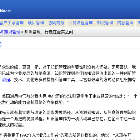
blue.cn
客户关系管理
项目管理
协同商务
业务流程管理
知识管理
内容管理
BS 知识管理
»
知识管理：行走在虚实之间
间
是众说纷纭，莫衷一是，对于知识管理的重要性则没有人怀疑。无可否认，我
识已成为企业发展的战略资源。知识管理则是伴随知识经济出现的一种创新管
、
流程
、技术、变化等多种措施和管理工具，以富有效率的方式动员组织拥有
美国通用电气前总裁杰克·韦尔奇的说法则更侧重于企业经营的‘实战’：“一个
化为行动的能力是其最终的竞争优势。”
理先天就有着实践与理论的两条发展路径。从资源到知识，从信息管理到知识
而是一个渐进的发展过程。知识管理作为一项活动早已存在，在企业中也一直
理模式的程度。
·德鲁克于1992年从“知识工作者”的观念所延伸提出的，他说：“从现在开