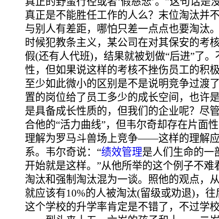
真正的野蛮行径或者‘假慈悲’。”这句话是
真正是不能胜任工作的人么？末位淘汰并
与别人有差距，哪怕只差一点点也要淘汰
时候犯教条主义，某公司在对其保安的考核
假(还有人代班)，结果就被划做“后进”了
性，但如果说这样的考核不挫伤员工的积
至少如此微小的区别是不是说明竞争过渡
置的岗位给了员工多少的成长空间，也许
是具备成长性质的，但我们的企业呢？尽
合他的“活力曲线”，但韦尔奇却存在片面
理解为罗马斗兽场上竞争――这样的理解
系。韦尔奇说：“
绩效管理
是人们生命的一
开始就是这样。”从他所举的这个例子不难
淘汰和强制淘汰混为一谈。照他的观点，
就应该有10%的人被淘汰(留级或劝退)，
这个学校的升学率肯定是不错了，不过学