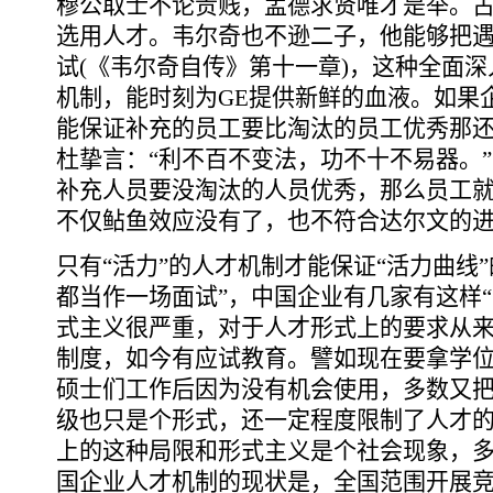
穆公取士不论贵贱，孟德求贤唯才是举。
选用人才。韦尔奇也不逊二子，他能够把
试(《韦尔奇自传》第十一章)，这种全面
机制，能时刻为GE提供新鲜的血液。如果
能保证补充的员工要比淘汰的员工优秀那还
杜挚言：“利不百不变法，功不十不易器。
补充人员要没淘汰的人员优秀，那么员工
不仅鲇鱼效应没有了，也不符合达尔文的
只有“活力”的人才机制才能保证“活力曲线
都当作一场面试”，中国企业有几家有这样
式主义很严重，对于人才形式上的要求从
制度，如今有应试教育。譬如现在要拿学
硕士们工作后因为没有机会使用，多数又
级也只是个形式，还一定程度限制了人才
上的这种局限和形式主义是个社会现象，
国企业人才机制的现状是，全国范围开展