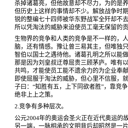
杀掉诸葛亮，但他故意却不尽力，为的是
但历史上这样的事情却不少。解放战争时
锐的整编七十四师被华东野战军全歼却不
所以凭淘汰的威胁来迫使员工毫无保留的
生物界的竞争和人类的竞争是不一样的，
脑，还有情感。豫让曾三易其主，但唯独
智伯以国士之遇待他。诸葛孔明之所以能做
那是因为刘皇叔迂尊屈贵三顾茅庐。唯有
共鸣，才能使员工能不遗余力的为企业奉献
即使屈服于淘汰的威胁，但心里不信服，就
子曰：“知胜有五，上下同欲者胜”，靠竞
绝非上上之策。
2.竞争有多种层次。
公元2004年的奥运会圣火正在近代奥运的
另一端，一脉相承的文明背后却昭然是一