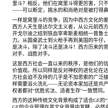
里斗？相反，他们在窝里斗得更厉害，只
――可以断定，挑水的和尚绝对是被打得
一样是窝里斗的竞争，因为中西方文化的
西方人天生是达尔文主义者，从公元前西
开戈尔迪之结到铁血宰卑斯麦相统一普鲁
力。从圆桌武士到火枪手再到美国的牛仔
是决斗，除了决斗还是决斗！西方历来的
对手、战胜对手。
这是西方社会一直以来的秩序，是他们的
价值观。所以同样是反对神权的进化论在
方社会迫不及待的几乎是不加思索的广泛
样需要浴火洗礼――无论资本家加还是共
权者都对“优胜劣汰、适者生存”一致赞同。
西方的这种传统文化背景构成了适合GE的“
GE的企业管理在其文化背景中发酵，必然