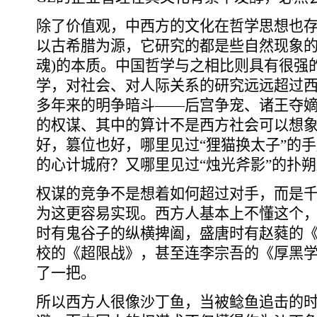
除了价值观，中西方的文化在哲学思想也
以古希腊为源，它研究的都是些自然现象的
魂)的本质。中国哲学与之相比则具有很强
学，对社会、对人际关系的研究远远超过西方
多年来的明争暗斗――后宫争宠、诸王夺
的权谋、其中的算计不是西方社会可以想
好，篡位也好，哪里见过“狸猫换太子”的
的心计城府？又哪里见过“烛光斧影”的扑
权谋的竞争不是想着如何超过对手，而是
为这更容易实现。西方人基本上不懂这个
时有鬼谷子的纵横捭阖，盛唐时有赵蕤的
校的《超限战》，甚至连李宗吾的《厚黑学
了一把。
所以西方人很像沙丁鱼，当被鲶鱼追击的