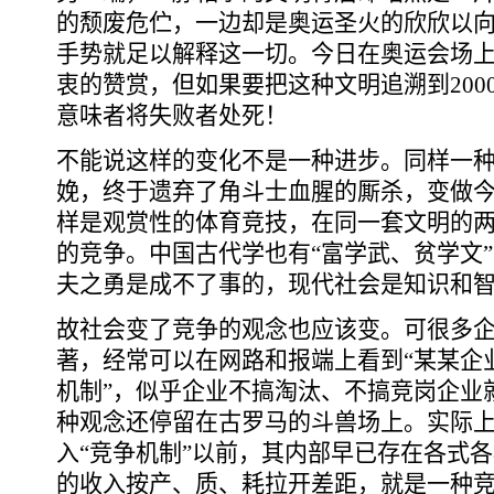
的颓废危伫，一边却是奥运圣火的欣欣以
手势就足以解释这一切。今日在奥运会场
衷的赞赏，但如果要把这种文明追溯到200
意味者将失败者处死！
不能说这样的变化不是一种进步。同样一种文
娩，终于遗弃了角斗士血腥的厮杀，变做
样是观赏性的体育竞技，在同一套文明的
的竞争。中国古代学也有“富学武、贫学文
夫之勇是成不了事的，现代社会是知识和
故社会变了竞争的观念也应该变。可很多
著，经常可以在网路和报端上看到“某某企
机制”，似乎企业不搞淘汰、不搞竞岗企业
种观念还停留在古罗马的斗兽场上。实际
入“竞争机制”以前，其内部早已存在各式
的收入按产、质、耗拉开差距，就是一种