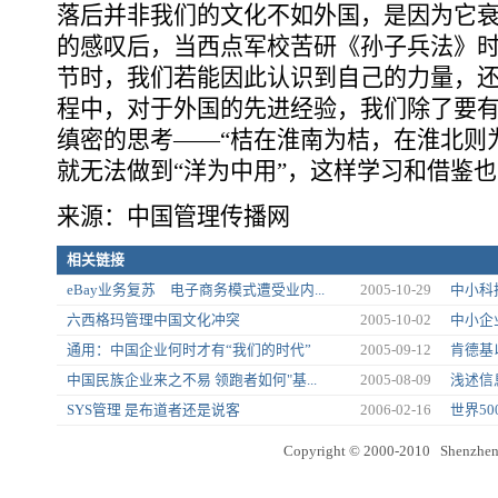
落后并非我们的文化不如外国，是因为它衰
的感叹后，当西点军校苦研《孙子兵法》
节时，我们若能因此认识到自己的力量，
程中，对于外国的先进经验，我们除了要有
缜密的思考――“桔在淮南为桔，在淮北则
就无法做到“洋为中用”，这样学习和借鉴
来源：中国管理传播网
相关链接
eBay业务复苏 电子商务模式遭受业内...
2005-10-29
中小科
六西格玛管理中国文化冲突
2005-10-02
中小企
通用：中国企业何时才有“我们的时代”
2005-09-12
肯德基
中国民族企业来之不易 领跑者如何"基...
2005-08-09
浅述信
SYS管理 是布道者还是说客
2006-02-16
世界5
Copyright © 2000-2010 Shenzhen 