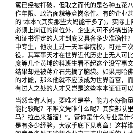
篱已经被打破，但取之而代的是各种五花
作年限、政治面貌等竞岗条件。有的企业
的“本本”(其实那些大妈能干多了)，实际
必须上岗证的岗位外，企业大可不必搞出
和证书评定的人才到底又具备多少准确性
中专生，他没上过一天军事院校，可是三
役，其军事天才在世界近代历史上无人可
度等几个黄埔的科班生看不起这个没军事
结果却是被蒋介石先摘了脑袋。如果用哈佛
的才能，那么他就不应该成为世界首富，
有过人之处的人才又岂是这些本本证证可
当然会有人问，要唯才是举，能力不好衡
能比较呢？不唯文凭唯什么呢？其实部队里
马？拉出来溜溜！”。管你是什么专业是什
是有多少经验，大家手底下见真章！这样