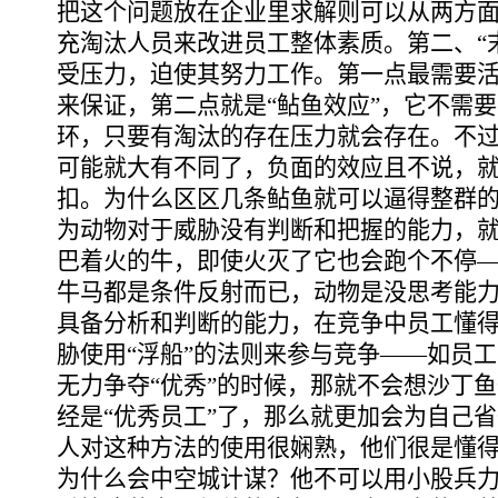
把这个问题放在企业里求解则可以从两方
充淘汰人员来改进员工整体素质。第二、“
受压力，迫使其努力工作。第一点最需要
来保证，第二点就是“鲇鱼效应”，它不需要
环，只要有淘汰的存在压力就会存在。不
可能就大有不同了，负面的效应且不说，
扣。为什么区区几条鲇鱼就可以逼得整群
为动物对于威胁没有判断和把握的能力，
巴着火的牛，即使火灭了它也会跑个不停
牛马都是条件反射而已，动物是没思考能
具备分析和判断的能力，在竞争中员工懂
胁使用“浮船”的法则来参与竞争――如员工
无力争夺“优秀”的时候，那就不会想沙丁
经是“优秀员工”了，那么就更加会为自己
人对这种方法的使用很娴熟，他们很是懂
为什么会中空城计谋？他不可以用小股兵