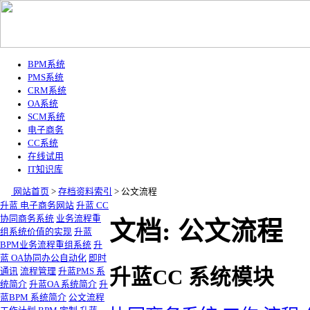
BPM系统
PMS系统
CRM系统
OA系统
SCM系统
电子商务
CC系统
在线试用
IT知识库
网站首页
>
存档资料索引
>
公文流程
升蓝 电子商务网站
升蓝 CC
协同商务系统
业务流程重
文档: 公文流程
组系统价值的实现
升蓝
BPM业务流程重组系统
升
蓝 OA协同办公自动化
即时
升蓝CC 系统模块
通讯
流程管理
升蓝PMS 系
统简介
升蓝OA 系统简介
升
蓝BPM 系统简介
公文流程