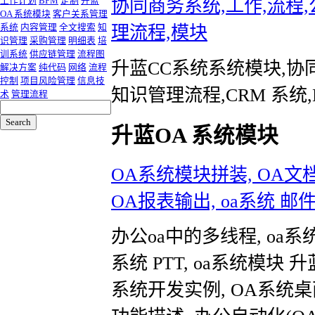
工作计划
BPM
定制
升蓝
协同商务系统,工作,流程,
OA 系统模块
客户关系管理
系统
内容管理
全文搜索
知
理流程,模块
识管理
采购管理
明细表
培
训系统
供应链管理
流程图
升蓝CC系统系统模块,协
解决方案
纯代码
网络
流程
控制
项目风险管理
信息技
知识管理流程,CRM 系统,
术
管理流程
升蓝OA 系统模块
OA系统模块拼装, OA文档管
OA报表输出, oa系统 邮件
办公oa中的多线程, oa系
系统 PTT, oa系统模块
系统开发实例, OA系统桌